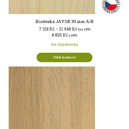
Biodeska JAVOR 30 mm A/B
Rozpětí
7 318
Kč
–
21 948
Kč
bez DPH
cen:
8 855
Kč
s DPH
7 318 Kč
Na objednávku
až
21 948 Kč
Výběr možností
Tento
produkt
má
více
variant.
Možnosti
lze
vybrat
na
stránce
produktu