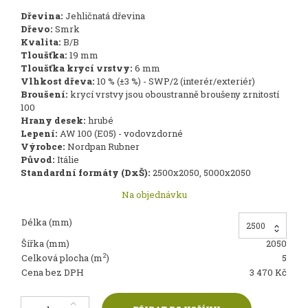
Dřevina:
Jehličnatá dřevina
Dřevo:
Smrk
Kvalita:
B/B
Tloušťka:
19 mm
Tloušťka krycí vrstvy:
6 mm
Vlhkost dřeva:
10 % (±3 %) - SWP/2 (interér/exteriér)
Broušení:
krycí vrstvy jsou oboustranně broušeny zrnitostí
100
Hrany desek:
hrubé
Lepení:
AW 100 (E05) - vodovzdorné
Výrobce:
Nordpan Rubner
Původ:
Itálie
Standardní formáty (DxŠ):
2500x2050, 5000x2050
Na objednávku
Délka (mm)
2500
Šířka (mm)
2050
2
Celková plocha (m
)
5
Cena bez DPH
3 470 Kč
Biodeska SMRK 19 mm B/B množství