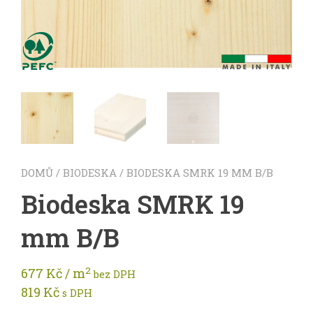
DOMŮ
/
BIODESKA
/ BIODESKA SMRK 19 MM B/B
Biodeska SMRK 19
mm B/B
2
677
Kč
/ m
bez DPH
819
Kč
s DPH