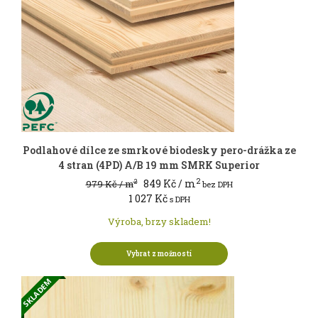
Podlahové dílce ze smrkové biodesky pero-drážka ze
4 stran (4PD) A/B 19 mm SMRK Superior
2
849
Kč
/ m
2
979
Kč
/ m
bez DPH
1 027
Kč
s DPH
Výroba, brzy skladem!
Vybrat z možností
SKLADEM