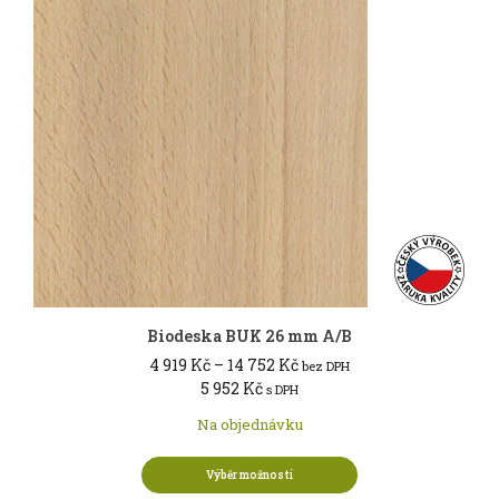
Biodeska BUK 26 mm A/B
Rozpětí
4 919
Kč
–
14 752
Kč
bez DPH
cen:
5 952
Kč
s DPH
4 919 Kč
Na objednávku
až
14 752 Kč
Výběr možností