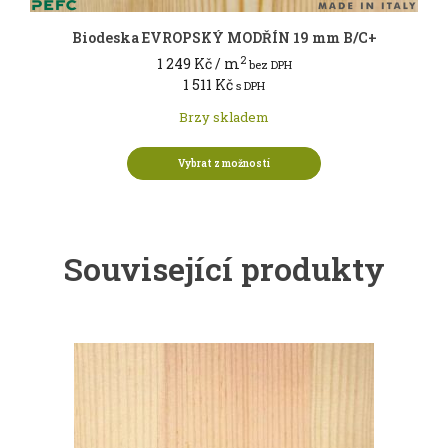
Biodeska EVROPSKÝ MODŘÍN 19 mm B/C+
2
1 249
Kč
/ m
bez DPH
1 511
Kč
s DPH
Brzy skladem
Vybrat z možností
Související produkty