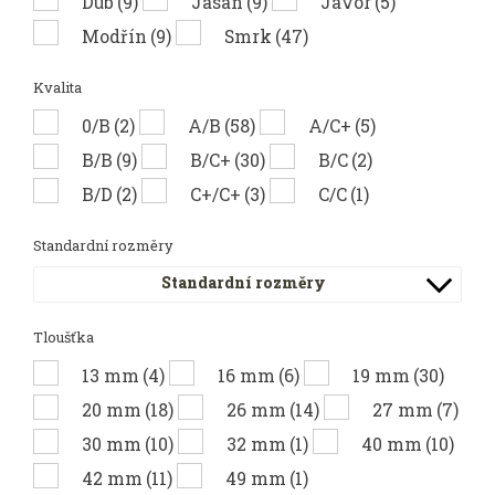
Dub
(9)
Jasan
(9)
Javor
(5)
Modřín
(9)
Smrk
(47)
Kvalita
0/B
(2)
A/B
(58)
A/C+
(5)
B/B
(9)
B/C+
(30)
B/C
(2)
B/D
(2)
C+/C+
(3)
C/C
(1)
Standardní rozměry
Standardní rozměry
Tloušťka
13 mm
(4)
16 mm
(6)
19 mm
(30)
20 mm
(18)
26 mm
(14)
27 mm
(7)
30 mm
(10)
32 mm
(1)
40 mm
(10)
42 mm
(11)
49 mm
(1)