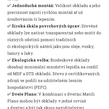
✅ Jednoduchá montáž:
Velikost obkladu a jeho
preciznost zajistí rychlou montáž ať už
šroubováním či lepením.
✅ Široká škála povrchových úprav:
Dřevěné
obklady lze natírat transparentně nebo mořit do
různých odstínů pomocí tradičních
či ekologických nátěrů jako jsou oleje, vosky,
lazury a laky.
✅ Ekologická volba:
Biodeskové obklady
obsahují minimální množství lepidla na rozdíl
od MDF a DTD obkladů. Dřevo z certifikovaných
zdrojů se podílí na udržitelném lesním
hospodářství (PEFC).
✅ Dveře Plano:
V kombinaci s dveřmi Matili
Plano mohou být obklady v jedné rovině
s dveřmi a být tak skoro neviditelnými.