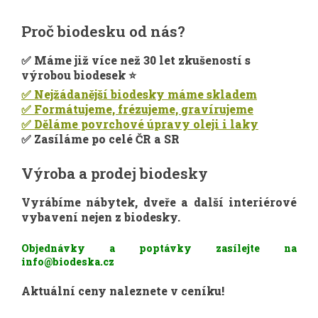
Tento
produkt
Proč biodesku od nás?
má
více
✅ Máme již více než 30 let zkušeností s
variant.
výrobou biodesek ⭐
Možnosti
✅ Nejžádanější biodesky máme skladem
lze
vybrat
✅ Formátujeme, frézujeme, gravírujeme
na
✅ Děláme povrchové úpravy oleji i laky
stránce
✅ Zasíláme po celé ČR a SR
produktu
Výroba a prodej biodesky
Vyrábíme nábytek, dveře a další interiérové
vybavení nejen z biodesky.
Objednávky a poptávky zasílejte na
info@biodeska.cz
Aktuální ceny naleznete v ceníku!