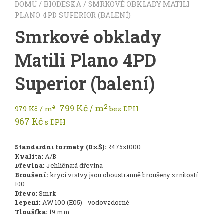
DOMŮ
/
BIODESKA
/ SMRKOVÉ OBKLADY MATILI
PLANO 4PD SUPERIOR (BALENÍ)
Smrkové obklady
Matili Plano 4PD
Superior (balení)
2
799
Kč
/ m
2
979
Kč
/ m
bez DPH
967
Kč
s DPH
Standardní formáty (DxŠ):
2475x1000
Kvalita:
A/B
Dřevina:
Jehličnatá dřevina
Broušení:
krycí vrstvy jsou oboustranně broušeny zrnitostí
100
Dřevo:
Smrk
Lepení:
AW 100 (E05) - vodovzdorné
Tloušťka:
19 mm