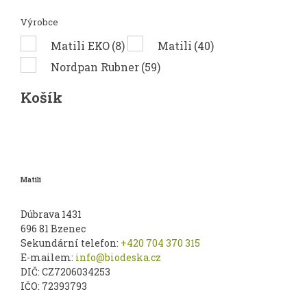
Výrobce
Matili EKO
(8)
Matili
(40)
Nordpan Rubner
(59)
Košík
Matili
Dúbrava 1431
696 81
Bzenec
Sekundární telefon:
+420 704 370 315
E-mailem:
info@biodeska.cz
DIČ:
CZ7206034253
IČO:
72393793