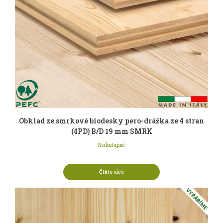
Obklad ze smrkové biodesky pero-drážka ze 4 stran
(4PD) B/D 19 mm SMRK
Nedostupné
Čtěte více
VYRÁBÍME