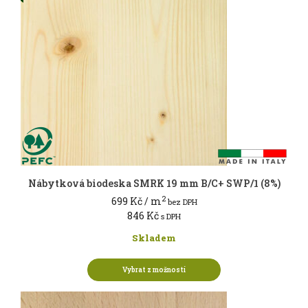
Nábytková biodeska SMRK 19 mm B/C+ SWP/1 (8%)
2
699
Kč
/ m
bez DPH
846
Kč
s DPH
Skladem
Vybrat z možností