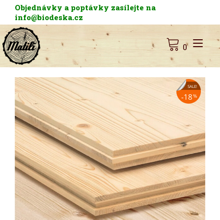
Skip
Objednávky a poptávky zasílejte na
to
info@biodeska.cz
content
Tog
0
nav
SALE!
18
%