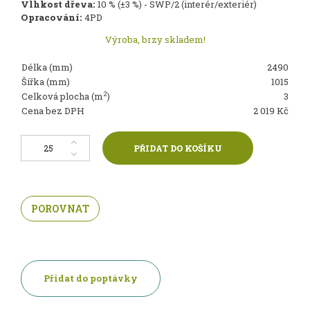
Vlhkost dřeva:
10 % (±3 %) - SWP/2 (interér/exteriér)
Opracování:
4PD
Výroba, brzy skladem!
Délka (mm)
2490
Šířka (mm)
1015
2
Celková plocha (m
)
3
Cena bez DPH
2 019 Kč
Smrkové obklady Matili Plano 4PD Superior (balení) množství
PŘIDAT DO KOŠÍKU
POROVNAT
Přidat do poptávky